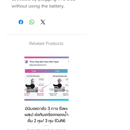
without using the battery.
✨
Free!
Extra gifts added by Fuji
Siam 888
✨
+ Free battery charger
+ Free USB adapter
Related Products
Features:
Non contact, no need to hold,
avoid cross infection.
New chip is adopted, the
sensing time is faster (0.1s);
the passing rate per minute is
greatly improved (50 people /
min).
High temperature
มินิบอลวาล์ว 3 ทาง (โลหะ
เครื่องชั่งดิจิตอล มีให้เลือก
measurement accuracy,
ผสม) ต่อกับเครื่องกรองน้ำ
2 สี 2 ระบบ (ชาร์จแบต
accuracy tolerance: ± 0.2 (34
ดื่ม 2 หุน/ 3 หุน (CuNi)
หรือใช้ถ่าน) ตราชั่งดิจิทัล
~ 45 ° C)