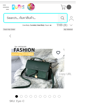
THB (฿)
Carefully
Curated
,
Heartfully
Yours ❤️
Track My Order
My Wishlist
Copy URL
SKU: Eye-C