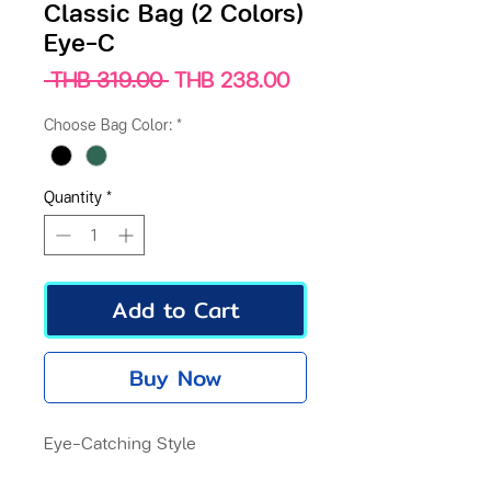
Classic Bag (2 Colors)
Eye-C
Regular
Sale
 THB 319.00 
THB 238.00
Price
Price
Choose Bag Color:
*
Quantity
*
Add to Cart
Buy Now
Eye-Catching Style