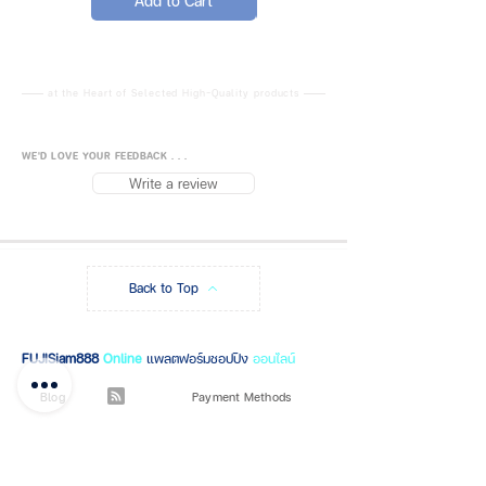
Add to Cart
Add to Cart
at the Heart of Selected High-Quality products
WE'D LOVE YOUR FEEDBACK . . .
Write a review
Back to Top
FUJISiam888
Online
แพลตฟอร์มชอปปิง
ออนไลน์
Blog
Payment Methods
About FUJIS
Contact - Store
Promo Code
Get a Quote